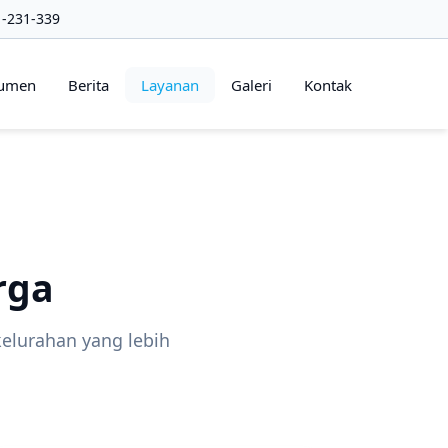
1-231-339
umen
Berita
Layanan
Galeri
Kontak
rga
lurahan yang lebih