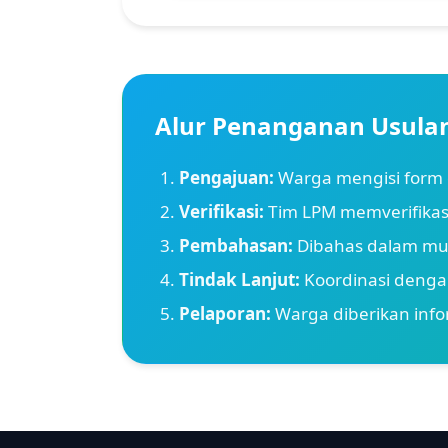
Alur Penanganan Usula
Pengajuan:
Warga mengisi form 
Verifikasi:
Tim LPM memverifikas
Pembahasan:
Dibahas dalam mu
Tindak Lanjut:
Koordinasi dengan
Pelaporan:
Warga diberikan infor